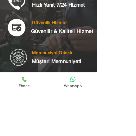
Hızlı Yanıt 7/24 Hizmet
Güvenilir Hizmet
Güvenilir & Kaliteli Hizmet
Memnuniyet Odaklı
Müşteri Memnuniyeti
Telefon
Phone
WhatsApp
+90 545 175 00 34
Acil Çilingir Bölgelerimiz
Üsküdar Çilingir
Kartal Çilingir
Ataşehir Çilingir
Maltepe Çilingir
Kadıköy Çilingir
Pendik Çilingir