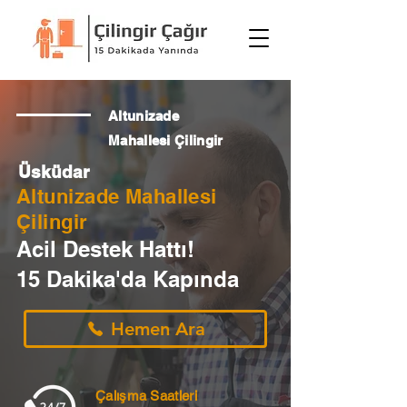
Altunizade
Mahallesi Çilingir
Üsküdar
Altunizade Mahallesi
Çilingir
Acil Destek Hattı!
15 Dakika'da Kapında
Hemen Ara
Çalışma Saatleri