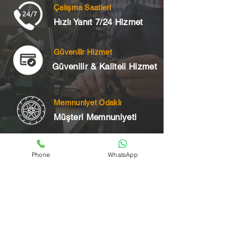
Çalışma Saatleri
Hızlı Yanıt 7/24 Hizmet
Güvenilir Hizmet
Güvenilir & Kaliteli Hizmet
Memnuniyet Odaklı
Müşteri Memnuniyeti
Phone
WhatsApp
Telefon
+90 545 175 00 34
Acil Çilingir Bölgelerimiz
Üsküdar Çilingir
Kartal Çilingir
Ataşehir Çilingir
Maltepe Çilingir