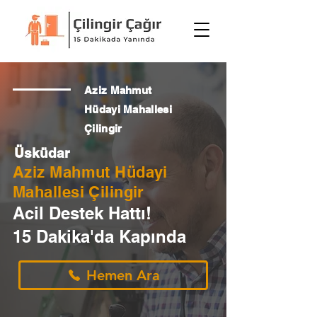
Aziz Mahmut
Hüdayi Mahallesi
Çilingir
Üsküdar
Aziz Mahmut Hüdayi
Mahallesi Çilingir
Acil Destek Hattı!
15 Dakika'da Kapında
Hemen Ara