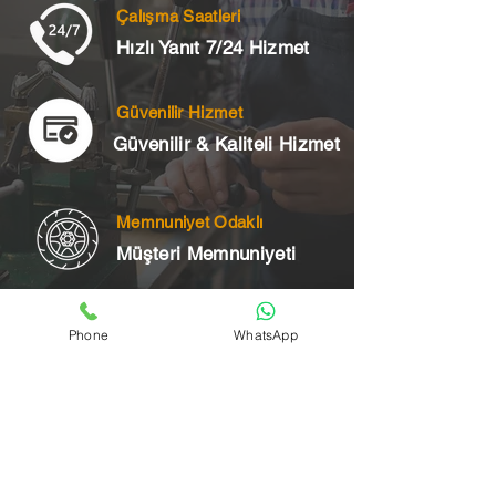
Çalışma Saatleri
Hızlı Yanıt 7/24 Hizmet
Güvenilir Hizmet
Güvenilir & Kaliteli Hizmet
Memnuniyet Odaklı
Müşteri Memnuniyeti
Phone
WhatsApp
Telefon
+90 545 175 00 34
Acil Çilingir Bölgelerimiz
Üsküdar Çilingir
Kartal Çilingir
Ataşehir Çilingir
Maltepe Çilingir