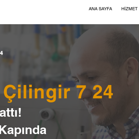
ANA SAYFA
HİZMET
24
Çilingir 7 24
ttı!
 Kapında