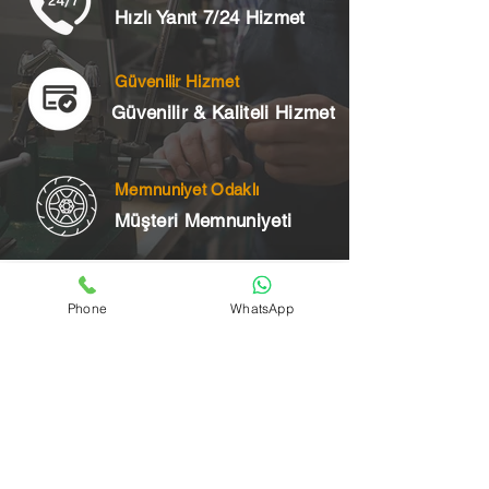
Hızlı Yanıt 7/24 Hizmet
Güvenilir Hizmet
Güvenilir & Kaliteli Hizmet
Memnuniyet Odaklı
Müşteri Memnuniyeti
Telefon
Phone
WhatsApp
+90 545 175 00 34
Acil Çilingir Bölgelerimiz
Üsküdar Çilingir
Kartal Çilingir
Ataşehir Çilingir
Maltepe Çilingir
Kadıköy Çilingir
Pendik Çilingir