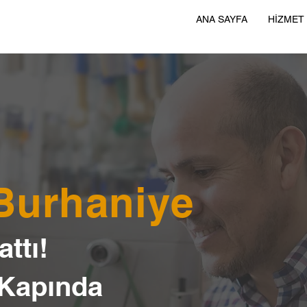
ANA SAYFA
HİZMET
 Burhaniye
ttı!
 Kapında