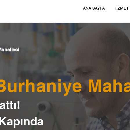
ANA SAYFA
HİZMET
Mahallesi
 Burhaniye Maha
ttı!
 Kapında