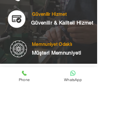
Güvenilir Hizmet
Güvenilir & Kaliteli Hizmet
Memnuniyet Odaklı
Müşteri Memnuniyeti
Telefon
Phone
WhatsApp
+90 545 175 00 34
Acil Çilingir Bölgelerimiz
Üsküdar Çilingir
Kartal Çilingir
Ataşehir Çilingir
Maltepe Çilingir
Kadıköy Çilingir
Pendik Çilingir
Çekmeköy Çilingir
Beykoz Çilingir