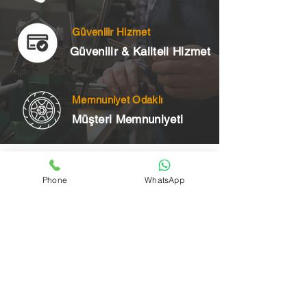
Güvenilir Hizmet
Güvenilir & Kaliteli Hizmet
Memnuniyet Odaklı
Müşteri Memnuniyeti
Telefon
Phone
WhatsApp
+90 545 175 00 34
Acil Çilingir Bölgelerimiz
Üsküdar Çilingir
Kartal Çilingir
Ataşehir Çilingir
Maltepe Çilingir
Kadıköy Çilingir
Pendik Çilingir
Çekmeköy Çilingir
Beykoz Çilingir