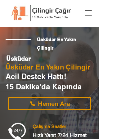
Üsküdar En Yakın
Çilingir
Üsküdar
Üsküdar En Yakın Çilingir
Acil Destek Hattı!
15 Dakika'da Kapında
Hemen Ara
Çalışma Saatleri
Hızlı Yanıt 7/24 Hizmet