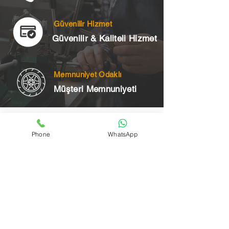
Güvenilir Hizmet
Güvenilir & Kaliteli Hizmet
Memnuniyet Odaklı
Müşteri Memnuniyeti
Telefon
Phone
WhatsApp
+90 545 175 00 34
Acil Çilingir Bölgelerimiz
Üsküdar Çilingir
Kartal Çilingir
Ataşehir Çilingir
Maltepe Çilingir
Kadıköy Çilingir
Pendik Çilingir
Çekmeköy Çilingir
Beykoz Çilingir