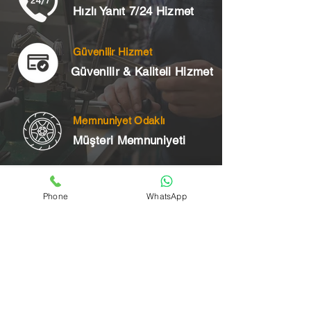
Hızlı Yanıt 7/24 Hizmet
Güvenilir Hizmet
Güvenilir & Kaliteli Hizmet
Memnuniyet Odaklı
Müşteri Memnuniyeti
Telefon
Phone
WhatsApp
+90 545 175 00 34
Acil Çilingir Bölgelerimiz
Üsküdar Çilingir
Kartal Çilingir
Ataşehir Çilingir
Maltepe Çilingir
Kadıköy Çilingir
Pendik Çilingir