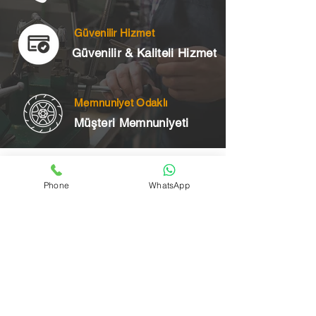
Güvenilir Hizmet
Güvenilir & Kaliteli Hizmet
Memnuniyet Odaklı
Müşteri Memnuniyeti
Telefon
Phone
WhatsApp
+90 545 175 00 34
Acil Çilingir Bölgelerimiz
Üsküdar Çilingir
Kartal Çilingir
Ataşehir Çilingir
Maltepe Çilingir
Kadıköy Çilingir
Pendik Çilingir
Çekmeköy Çilingir
Beykoz Çilingir