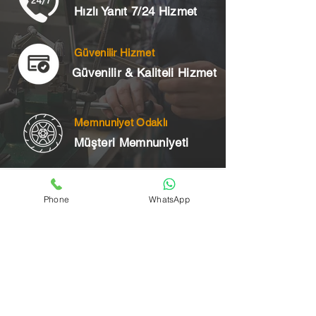
Hızlı Yanıt 7/24 Hizmet
Güvenilir Hizmet
Güvenilir & Kaliteli Hizmet
Memnuniyet Odaklı
Müşteri Memnuniyeti
Telefon
Phone
WhatsApp
+90 545 175 00 34
Acil Çilingir Bölgelerimiz
Üsküdar Çilingir
Kartal Çilingir
Ataşehir Çilingir
Maltepe Çilingir
Kadıköy Çilingir
Pendik Çilingir