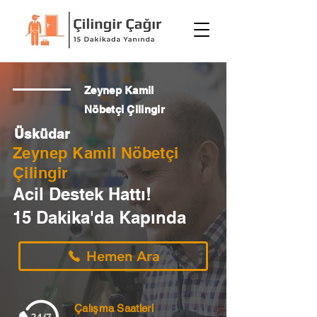
Zeynep Kamil
Nöbetçi Çilingir
Üsküdar
Zeynep Kamil Nöbetçi
Çilingir
Acil Destek Hattı!
15 Dakika'da Kapında
Hemen Ara
Çalışma Saatleri